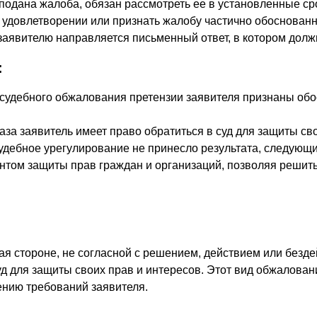
а подана жалоба, обязан рассмотреть ее в установленные с
в удовлетворении или признать жалобу частично обоснованн
заявителю направляется письменный ответ, в котором дол
:
 досудебного обжалования претензии заявителя признаны о
тказа заявитель имеет право обратиться в суд для защиты св
судебное урегулирование не принесло результата, следующ
том защиты прав граждан и организаций, позволяя решит
 стороне, не согласной с решением, действием или безде
 суд для защиты своих прав и интересов. Этот вид обжалов
ению требований заявителя.